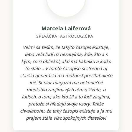
Marcela Laiferová
SPEVÁČKA, ASTROLOGIČKA
Veľmi sa teším, že takýto časopis existuje,
lebo veľa ľudí už nezaujíma, kde, kto a s
kým, čo si obliekol, akú má kabelku a koľko
to stálo... V tomto časopise si stredná aj
staršia generácia má možnosť prečítať niečo
iné. Senior magazín má nekonečné
množstvo zaujímavých tém o živote, o
ľuďoch, o tom, ako kto žil a to ľudí zaujíma,
pretože si hľadajú svoje vzory. Takže
chvalabohu, že taký časopis existuje a ja mu
prajem stále viac spokojných čitateľov!