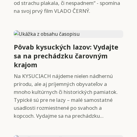
od strachu plakala, či nespadnem“ - spomína
na svoj prvý film VLADO ČERNÝ.
Pôvab kysuckých lazov: Vydajte
sa na prechádzku čarovným
krajom
Na KYSUCIACH nájdeme nielen nádhernú
prírodu, ale aj príjemných obyvateľov a
mnoho kultúrnych či historických pamiatok.
Typické sú pre ne lazy – malé samostatné
usadlosti rozmiestnené po svahoch a
kopcoch. Vydajme sa na prechádzku...