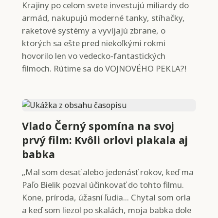
Krajiny po celom svete investujú miliardy do
armád, nakupujú moderné tanky, stíhačky,
raketové systémy a vyvíjajú zbrane, o
ktorých sa ešte pred niekoľkými rokmi
hovorilo len vo vedecko-fantastických
filmoch. Rútime sa do VOJNOVÉHO PEKLA?!
Vlado Černý spomína na svoj
prvý film: Kvôli orlovi plakala aj
babka
„Mal som desať alebo jedenásť rokov, keď ma
Paľo Bielik pozval účinkovať do tohto filmu.
Kone, príroda, úžasní ľudia... Chytal som orla
a keď som liezol po skalách, moja babka dole