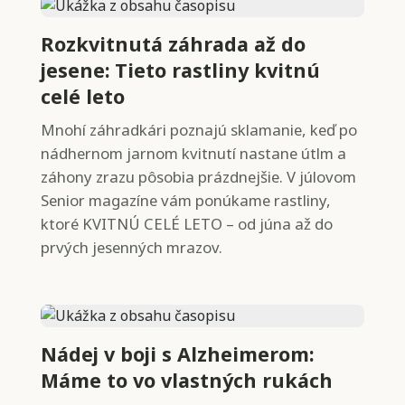
Rozkvitnutá záhrada až do
jesene: Tieto rastliny kvitnú
celé leto
Mnohí záhradkári poznajú sklamanie, keď po
nádhernom jarnom kvitnutí nastane útlm a
záhony zrazu pôsobia prázdnejšie. V júlovom
Senior magazíne vám ponúkame rastliny,
ktoré KVITNÚ CELÉ LETO – od júna až do
prvých jesenných mrazov.
Nádej v boji s Alzheimerom:
Máme to vo vlastných rukách