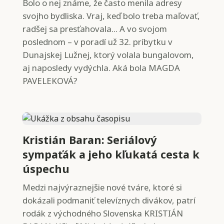
Bolo o nej známe, že často menila adresy
svojho bydliska. Vraj, keď bolo treba maľovať,
radšej sa presťahovala... A vo svojom
poslednom – v poradí už 32. príbytku v
Dunajskej Lužnej, ktorý volala bungalovom,
aj naposledy vydýchla. Aká bola MAGDA
PAVELEKOVÁ?
Kristián Baran: Seriálový
sympaťák a jeho kľukatá cesta k
úspechu
Medzi najvýraznejšie nové tváre, ktoré si
dokázali podmaniť televíznych divákov, patrí
rodák z východného Slovenska KRISTIÁN