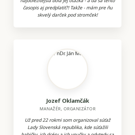
najdôležitejšia bola jej otázka - a dá sa tento
časopis aj predplatiť?! Takže - mám pre ňu
skvelý darček pod stromček!
Jozef Oklamčák
MANAŽÉR, ORGANIZÁTOR
Už pred 22 rokmi som organizoval súťaž
Lady Slovenská republika, kde súťažili
babičky, ich dcéry a ich vnučky a odvtedy sa