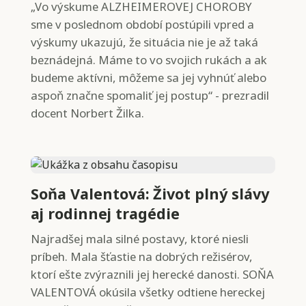
„Vo výskume ALZHEIMEROVEJ CHOROBY
sme v poslednom období postúpili vpred a
výskumy ukazujú, že situácia nie je až taká
beznádejná. Máme to vo svojich rukách a ak
budeme aktívni, môžeme sa jej vyhnúť alebo
aspoň značne spomaliť jej postup“ - prezradil
docent Norbert Žilka.
Soňa Valentová: Život plný slávy
aj rodinnej tragédie
Najradšej mala silné postavy, ktoré niesli
príbeh. Mala šťastie na dobrých režisérov,
ktorí ešte zvýraznili jej herecké danosti. SOŇA
VALENTOVÁ okúsila všetky odtiene hereckej