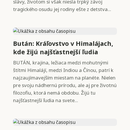
slávy, životom si však niesla trpký závoj
tragického osudu jej rodiny ešte z detstva...
Bután: Kráľovstvo v Himalájach,
kde žijú najšťastnejší ľudia
BUTÁN, krajina, ležiaca medzi mohutnými
štítmi Himalájí, medzi Indiou a Čínou, patrí k
najzaujímavejším miestam na planéte. Nielen
pre svoju nádhernú prírodu, ale aj pre životnú
filozofiu, ktorá nemá obdobu. Žijú tu
najšťastnejší ľudia na svete...