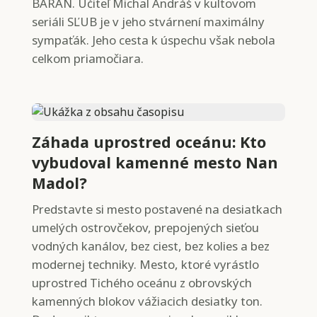
BARAN. Učiteľ Michal Andráš v kultovom
seriáli SĽUB je v jeho stvárnení maximálny
sympaťák. Jeho cesta k úspechu však nebola
celkom priamočiara.
Záhada uprostred oceánu: Kto
vybudoval kamenné mesto Nan
Madol?
Predstavte si mesto postavené na desiatkach
umelých ostrovčekov, prepojených sieťou
vodných kanálov, bez ciest, bez kolies a bez
modernej techniky. Mesto, ktoré vyrástlo
uprostred Tichého oceánu z obrovských
kamenných blokov vážiacich desiatky ton.