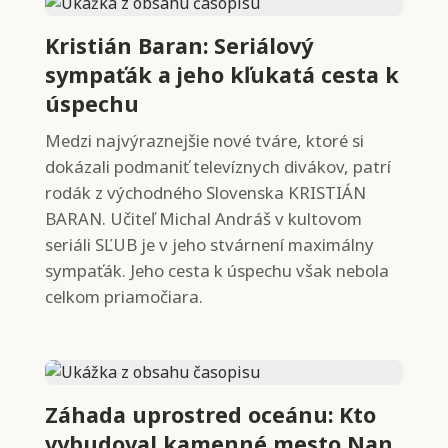
Kristián Baran: Seriálový
sympaťák a jeho kľukatá cesta k
úspechu
Medzi najvýraznejšie nové tváre, ktoré si
dokázali podmaniť televíznych divákov, patrí
rodák z východného Slovenska KRISTIÁN
BARAN. Učiteľ Michal Andráš v kultovom
seriáli SĽUB je v jeho stvárnení maximálny
sympaťák. Jeho cesta k úspechu však nebola
celkom priamočiara.
Záhada uprostred oceánu: Kto
vybudoval kamenné mesto Nan