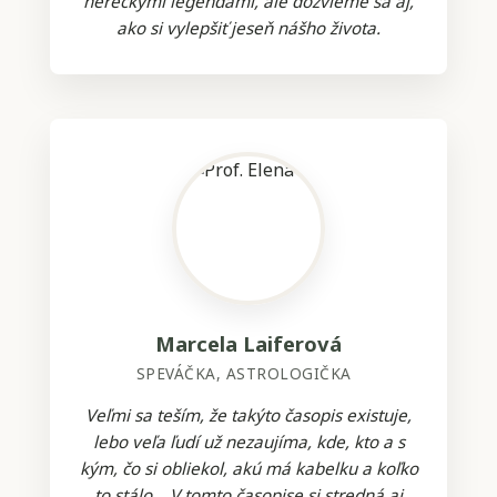
hereckými legendami, ale dozvieme sa aj,
ako si vylepšiť jeseň nášho života.
Marcela Laiferová
SPEVÁČKA, ASTROLOGIČKA
Veľmi sa teším, že takýto časopis existuje,
lebo veľa ľudí už nezaujíma, kde, kto a s
kým, čo si obliekol, akú má kabelku a koľko
to stálo... V tomto časopise si stredná aj