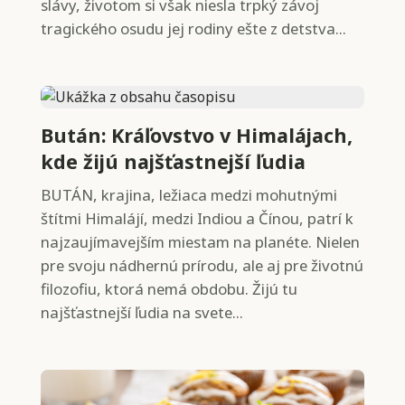
slávy, životom si však niesla trpký závoj
tragického osudu jej rodiny ešte z detstva...
Bután: Kráľovstvo v Himalájach,
kde žijú najšťastnejší ľudia
BUTÁN, krajina, ležiaca medzi mohutnými
štítmi Himalájí, medzi Indiou a Čínou, patrí k
najzaujímavejším miestam na planéte. Nielen
pre svoju nádhernú prírodu, ale aj pre životnú
filozofiu, ktorá nemá obdobu. Žijú tu
najšťastnejší ľudia na svete...