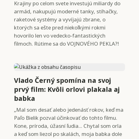
Krajiny po celom svete investujú miliardy do
armád, nakupujú moderné tanky, stíhačky,
raketové systémy a vyvíjajú zbrane, o
ktorých sa ešte pred niekoľkými rokmi
hovorilo len vo vedecko-fantastických
filmoch. Rútime sa do VOJNOVÉHO PEKLA?!
Vlado Černý spomína na svoj
prvý film: Kvôli orlovi plakala aj
babka
„Mal som desať alebo jedenásť rokov, keď ma
Paľo Bielik pozval účinkovať do tohto filmu.
Kone, príroda, úžasní ľudia... Chytal som orla
a keď som liezol po skalách, moja babka dole