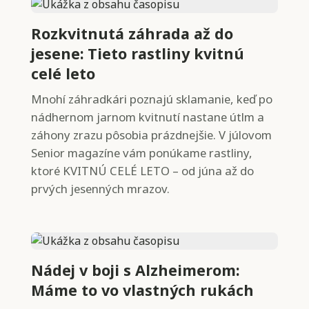
Rozkvitnutá záhrada až do
jesene: Tieto rastliny kvitnú
celé leto
Mnohí záhradkári poznajú sklamanie, keď po
nádhernom jarnom kvitnutí nastane útlm a
záhony zrazu pôsobia prázdnejšie. V júlovom
Senior magazíne vám ponúkame rastliny,
ktoré KVITNÚ CELÉ LETO – od júna až do
prvých jesenných mrazov.
Nádej v boji s Alzheimerom:
Máme to vo vlastných rukách