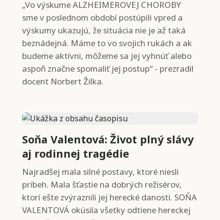
„Vo výskume ALZHEIMEROVEJ CHOROBY
sme v poslednom období postúpili vpred a
výskumy ukazujú, že situácia nie je až taká
beznádejná. Máme to vo svojich rukách a ak
budeme aktívni, môžeme sa jej vyhnúť alebo
aspoň značne spomaliť jej postup“ - prezradil
docent Norbert Žilka.
Soňa Valentová: Život plný slávy
aj rodinnej tragédie
Najradšej mala silné postavy, ktoré niesli
príbeh. Mala šťastie na dobrých režisérov,
ktorí ešte zvýraznili jej herecké danosti. SOŇA
VALENTOVÁ okúsila všetky odtiene hereckej