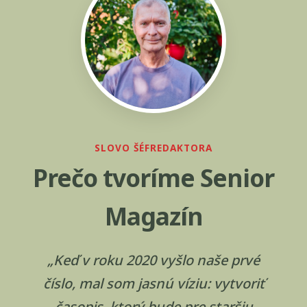
SLOVO ŠÉFREDAKTORA
Prečo tvoríme Senior
Magazín
„Keď v roku 2020 vyšlo naše prvé
číslo, mal som jasnú víziu: vytvoriť
časopis, ktorý bude pre staršiu