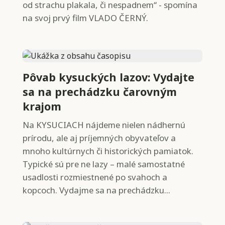
od strachu plakala, či nespadnem“ - spomína
na svoj prvý film VLADO ČERNÝ.
Pôvab kysuckých lazov: Vydajte
sa na prechádzku čarovným
krajom
Na KYSUCIACH nájdeme nielen nádhernú
prírodu, ale aj príjemných obyvateľov a
mnoho kultúrnych či historických pamiatok.
Typické sú pre ne lazy – malé samostatné
usadlosti rozmiestnené po svahoch a
kopcoch. Vydajme sa na prechádzku...