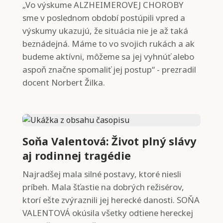
„Vo výskume ALZHEIMEROVEJ CHOROBY
sme v poslednom období postúpili vpred a
výskumy ukazujú, že situácia nie je až taká
beznádejná. Máme to vo svojich rukách a ak
budeme aktívni, môžeme sa jej vyhnúť alebo
aspoň značne spomaliť jej postup“ - prezradil
docent Norbert Žilka.
Soňa Valentová: Život plný slávy
aj rodinnej tragédie
Najradšej mala silné postavy, ktoré niesli
príbeh. Mala šťastie na dobrých režisérov,
ktorí ešte zvýraznili jej herecké danosti. SOŇA
VALENTOVÁ okúsila všetky odtiene hereckej