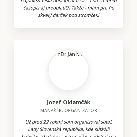
najdôležitejšia bola jej otázka - a dá sa tento
časopis aj predplatiť?! Takže - mám pre ňu
skvelý darček pod stromček!
Jozef Oklamčák
MANAŽÉR, ORGANIZÁTOR
Už pred 22 rokmi som organizoval súťaž
Lady Slovenská republika, kde súťažili
babičky, ich dcéry a ich vnučky a odvtedy sa