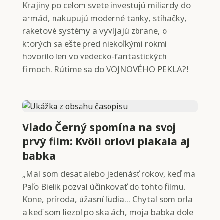
Krajiny po celom svete investujú miliardy do
armád, nakupujú moderné tanky, stíhačky,
raketové systémy a vyvíjajú zbrane, o
ktorých sa ešte pred niekoľkými rokmi
hovorilo len vo vedecko-fantastických
filmoch. Rútime sa do VOJNOVÉHO PEKLA?!
Vlado Černý spomína na svoj
prvý film: Kvôli orlovi plakala aj
babka
„Mal som desať alebo jedenásť rokov, keď ma
Paľo Bielik pozval účinkovať do tohto filmu.
Kone, príroda, úžasní ľudia... Chytal som orla
a keď som liezol po skalách, moja babka dole