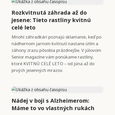
Rozkvitnutá záhrada až do
jesene: Tieto rastliny kvitnú
celé leto
Mnohí záhradkári poznajú sklamanie, keď po
nádhernom jarnom kvitnutí nastane útlm a
záhony zrazu pôsobia prázdnejšie. V júlovom
Senior magazíne vám ponúkame rastliny,
ktoré KVITNÚ CELÉ LETO – od júna až do
prvých jesenných mrazov.
Nádej v boji s Alzheimerom:
Máme to vo vlastných rukách