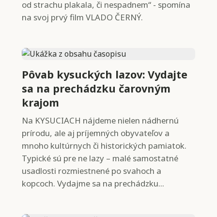
od strachu plakala, či nespadnem“ - spomína
na svoj prvý film VLADO ČERNÝ.
Pôvab kysuckých lazov: Vydajte
sa na prechádzku čarovným
krajom
Na KYSUCIACH nájdeme nielen nádhernú
prírodu, ale aj príjemných obyvateľov a
mnoho kultúrnych či historických pamiatok.
Typické sú pre ne lazy – malé samostatné
usadlosti rozmiestnené po svahoch a
kopcoch. Vydajme sa na prechádzku...