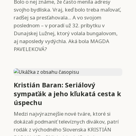
Bolo o nej známe, že často menila adresy
svojho bydliska. Vraj, keď bolo treba maľovať,
radšej sa presťahovala... A vo svojom
poslednom – v poradí už 32. príbytku v
Dunajskej Lužnej, ktorý volala bungalovom,
aj naposledy vydýchla. Aká bola MAGDA
PAVELEKOVÁ?
Kristián Baran: Seriálový
sympaťák a jeho kľukatá cesta k
úspechu
Medzi najvýraznejšie nové tváre, ktoré si
dokázali podmaniť televíznych divákov, patrí
rodák z východného Slovenska KRISTIÁN