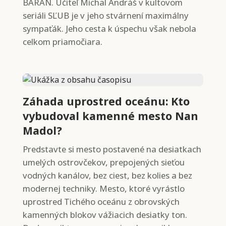
BARAN. Učiteľ Michal Andráš v kultovom
seriáli SĽUB je v jeho stvárnení maximálny
sympaťák. Jeho cesta k úspechu však nebola
celkom priamočiara.
Záhada uprostred oceánu: Kto
vybudoval kamenné mesto Nan
Madol?
Predstavte si mesto postavené na desiatkach
umelých ostrovčekov, prepojených sieťou
vodných kanálov, bez ciest, bez kolies a bez
modernej techniky. Mesto, ktoré vyrástlo
uprostred Tichého oceánu z obrovských
kamenných blokov vážiacich desiatky ton.