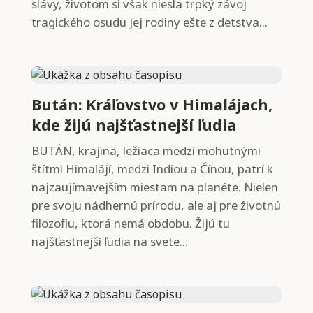
slávy, životom si však niesla trpký závoj
tragického osudu jej rodiny ešte z detstva...
Bután: Kráľovstvo v Himalájach,
kde žijú najšťastnejší ľudia
BUTÁN, krajina, ležiaca medzi mohutnými
štítmi Himalájí, medzi Indiou a Čínou, patrí k
najzaujímavejším miestam na planéte. Nielen
pre svoju nádhernú prírodu, ale aj pre životnú
filozofiu, ktorá nemá obdobu. Žijú tu
najšťastnejší ľudia na svete...