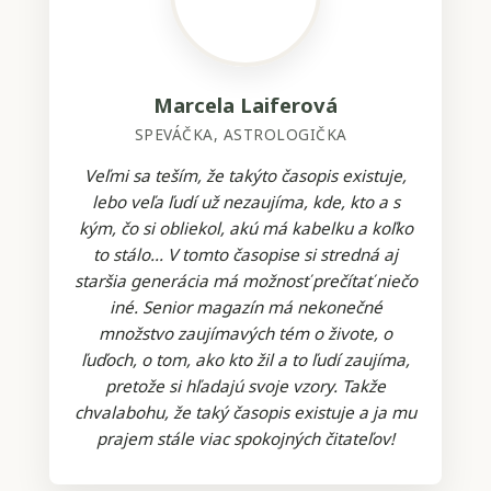
Marcela Laiferová
SPEVÁČKA, ASTROLOGIČKA
Veľmi sa teším, že takýto časopis existuje,
lebo veľa ľudí už nezaujíma, kde, kto a s
kým, čo si obliekol, akú má kabelku a koľko
to stálo... V tomto časopise si stredná aj
staršia generácia má možnosť prečítať niečo
iné. Senior magazín má nekonečné
množstvo zaujímavých tém o živote, o
ľuďoch, o tom, ako kto žil a to ľudí zaujíma,
pretože si hľadajú svoje vzory. Takže
chvalabohu, že taký časopis existuje a ja mu
prajem stále viac spokojných čitateľov!