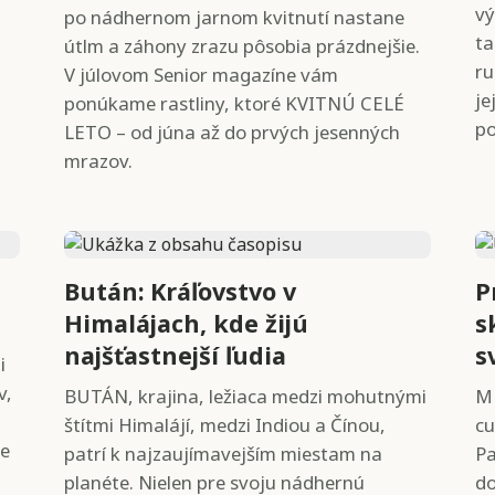
vý
po nádhernom jarnom kvitnutí nastane
ta
útlm a záhony zrazu pôsobia prázdnejšie.
ru
V júlovom Senior magazíne vám
je
ponúkame rastliny, ktoré KVITNÚ CELÉ
po
LETO – od júna až do prvých jesenných
mrazov.
Bután: Kráľovstvo v
P
Himalájach, kde žijú
s
najšťastnejší ľudia
s
i
v,
BUTÁN, krajina, ležiaca medzi mohutnými
MU
štítmi Himalájí, medzi Indiou a Čínou,
cu
ne
patrí k najzaujímavejším miestam na
Pa
planéte. Nielen pre svoju nádhernú
do