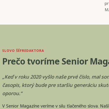
pr
M
SLOVO ŠÉFREDAKTORA
Prečo tvoríme Senior Mag
„Keď v roku 2020 vyšlo naše prvé číslo, mal som
časopis, ktorý bude pre staršiu generáciu sk
oporou.“
V Senior Magazíne veríme v silu tlačeného slova. Naší