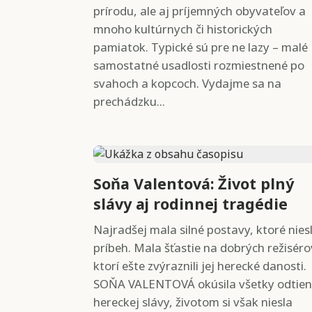
prírodu, ale aj príjemných obyvateľov a
mnoho kultúrnych či historických
pamiatok. Typické sú pre ne lazy – malé
samostatné usadlosti rozmiestnené po
svahoch a kopcoch. Vydajme sa na
prechádzku...
Soňa Valentová: Život plný
slávy aj rodinnej tragédie
Najradšej mala silné postavy, ktoré niesl
príbeh. Mala šťastie na dobrých režiséro
ktorí ešte zvýraznili jej herecké danosti.
SOŇA VALENTOVÁ okúsila všetky odtie
hereckej slávy, životom si však niesla