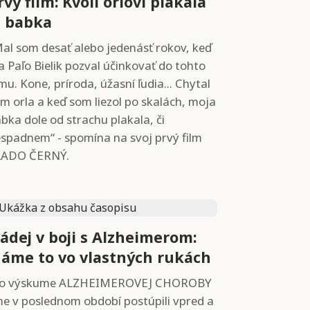
rvý film: Kvôli orlovi plakala
j babka
al som desať alebo jedenásť rokov, keď
 Paľo Bielik pozval účinkovať do tohto
lmu. Kone, príroda, úžasní ľudia... Chytal
m orla a keď som liezol po skalách, moja
bka dole od strachu plakala, či
spadnem“ - spomína na svoj prvý film
LADO ČERNÝ.
ádej v boji s Alzheimerom:
áme to vo vlastných rukách
Vo výskume ALZHEIMEROVEJ CHOROBY
e v poslednom období postúpili vpred a