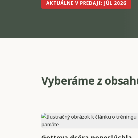
AKTUÁLNE V PREDAJI: JÚL 2026
Vyberáme z obsah
Gottova dcéra neposlúchla