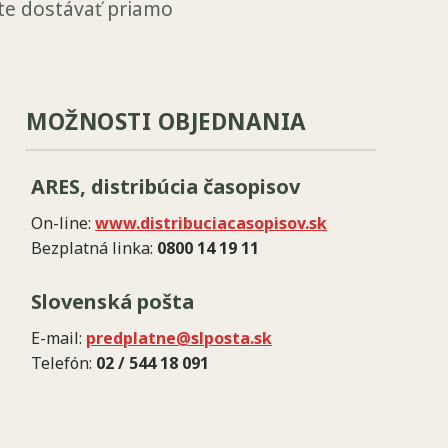
ete dostávať priamo
MOŽNOSTI OBJEDNANIA
ARES, distribúcia časopisov
On-line:
www.distribuciacasopisov.sk
Bezplatná linka:
0800 14 19 11
Slovenská pošta
E-mail:
predplatne@slposta.sk
Telefón:
02 / 544 18 091