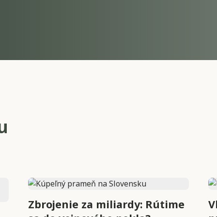
u
Zbrojenie za miliardy: Rútime
V