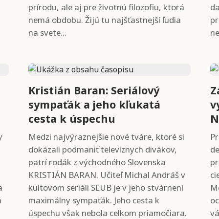
prírodu, ale aj pre životnú filozofiu, ktorá
da
nemá obdobu. Žijú tu najšťastnejší ľudia
pr
na svete...
ne
Kristián Baran: Seriálový
Z
sympaťák a jeho kľukatá
v
cesta k úspechu
N
y
Medzi najvýraznejšie nové tváre, ktoré si
Pr
dokázali podmaniť televíznych divákov,
de
patrí rodák z východného Slovenska
pr
KRISTIÁN BARAN. Učiteľ Michal Andráš v
ci
a
kultovom seriáli SĽUB je v jeho stvárnení
Me
á
maximálny sympaťák. Jeho cesta k
oc
úspechu však nebola celkom priamočiara.
vá