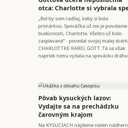
otca: Charlotte si vybrala sp
„Bol by som radšej, keby si bola
primárkou. Speváčka už nie je povolanie
budúcnosti, Charlotte. Všetko už bolo
zaspievané“ - povedal svojej malej dcér
CHARLOTTKE KAREL GOTT. Tá sa však
napriek tomu vydala na spevácku dráhu
Pôvab kysuckých lazov:
Vydajte sa na prechádzku
čarovným krajom
Na KYSUCIACH nájdeme nielen nádher