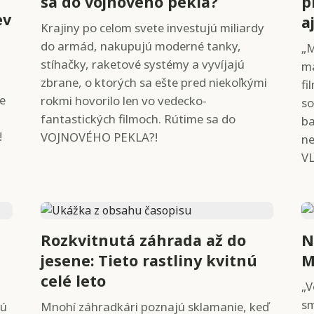
sa do vojnového pekla?
p
ev
a
Krajiny po celom svete investujú miliardy
do armád, nakupujú moderné tanky,
„M
stíhačky, raketové systémy a vyvíjajú
ma
zbrane, o ktorých sa ešte pred niekoľkými
fi
ke
rokmi hovorilo len vo vedecko-
so
fantastických filmoch. Rútime sa do
ba
!
VOJNOVÉHO PEKLA?!
ne
V
Rozkvitnutá záhrada až do
N
jesene: Tieto rastliny kvitnú
M
celé leto
„
sm
nú
Mnohí záhradkári poznajú sklamanie, keď