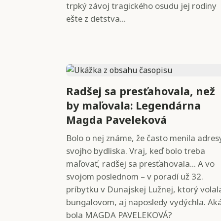
trpký závoj tragického osudu jej rodiny
ešte z detstva...
Radšej sa presťahovala, než
by maľovala: Legendárna
Magda Paveleková
Bolo o nej známe, že často menila adres
svojho bydliska. Vraj, keď bolo treba
maľovať, radšej sa presťahovala... A vo
svojom poslednom – v poradí už 32.
príbytku v Dunajskej Lužnej, ktorý volal
bungalovom, aj naposledy vydýchla. Ak
bola MAGDA PAVELEKOVÁ?