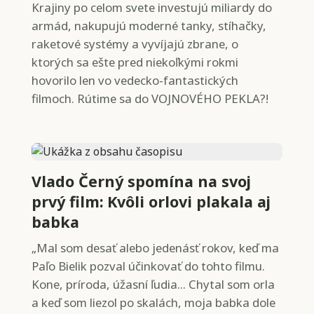
Krajiny po celom svete investujú miliardy do
armád, nakupujú moderné tanky, stíhačky,
raketové systémy a vyvíjajú zbrane, o
ktorých sa ešte pred niekoľkými rokmi
hovorilo len vo vedecko-fantastických
filmoch. Rútime sa do VOJNOVÉHO PEKLA?!
Vlado Černý spomína na svoj
prvý film: Kvôli orlovi plakala aj
babka
„Mal som desať alebo jedenásť rokov, keď ma
Paľo Bielik pozval účinkovať do tohto filmu.
Kone, príroda, úžasní ľudia... Chytal som orla
a keď som liezol po skalách, moja babka dole