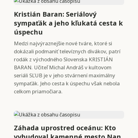
Kristián Baran: Seriálový
sympaťák a jeho kľukatá cesta k
úspechu
Medzi najvýraznejšie nové tváre, ktoré si
dokázali podmaniť televíznych divákov, patrí
rodák z východného Slovenska KRISTIÁN
BARAN. Učiteľ Michal Andráš v kultovom
seriáli SĽUB je v jeho stvárnení maximálny
sympaťák. Jeho cesta k úspechu však nebola
celkom priamočiara.
Záhada uprostred oceánu: Kto
vybudoval kamenné mesto Nan