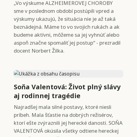
„Vo výskume ALZHEIMEROVEJ CHOROBY
sme v poslednom období postúpili vpred a
výskumy ukazujú, že situácia nie je až taká
beznádejná. Máme to vo svojich rukách a ak
budeme aktívni, môžeme sa jej vyhnúť alebo
aspoň značne spomaliť jej postup“ - prezradil
docent Norbert Žilka.
Soňa Valentová: Život plný slávy
aj rodinnej tragédie
Najradšej mala silné postavy, ktoré niesli
príbeh. Mala šťastie na dobrých režisérov,
ktorí ešte zvýraznili jej herecké danosti. SOŇA
VALENTOVÁ okúsila všetky odtiene hereckej