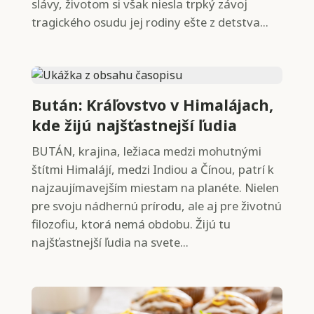
slávy, životom si však niesla trpký závoj
tragického osudu jej rodiny ešte z detstva...
Bután: Kráľovstvo v Himalájach,
kde žijú najšťastnejší ľudia
BUTÁN, krajina, ležiaca medzi mohutnými
štítmi Himalájí, medzi Indiou a Čínou, patrí k
najzaujímavejším miestam na planéte. Nielen
pre svoju nádhernú prírodu, ale aj pre životnú
filozofiu, ktorá nemá obdobu. Žijú tu
najšťastnejší ľudia na svete...