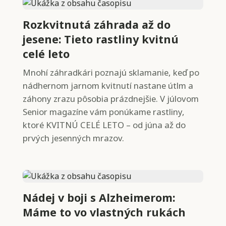
Rozkvitnutá záhrada až do
jesene: Tieto rastliny kvitnú
celé leto
Mnohí záhradkári poznajú sklamanie, keď po
nádhernom jarnom kvitnutí nastane útlm a
záhony zrazu pôsobia prázdnejšie. V júlovom
Senior magazíne vám ponúkame rastliny,
ktoré KVITNÚ CELÉ LETO – od júna až do
prvých jesenných mrazov.
Nádej v boji s Alzheimerom:
Máme to vo vlastných rukách