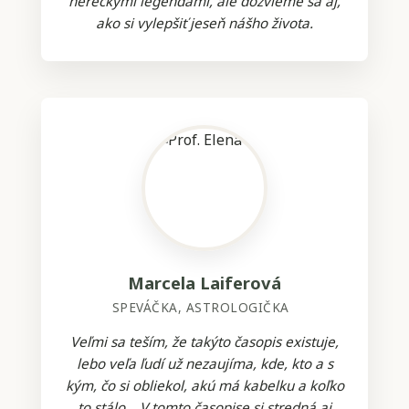
hereckými legendami, ale dozvieme sa aj,
ako si vylepšiť jeseň nášho života.
Marcela Laiferová
SPEVÁČKA, ASTROLOGIČKA
Veľmi sa teším, že takýto časopis existuje,
lebo veľa ľudí už nezaujíma, kde, kto a s
kým, čo si obliekol, akú má kabelku a koľko
to stálo... V tomto časopise si stredná aj