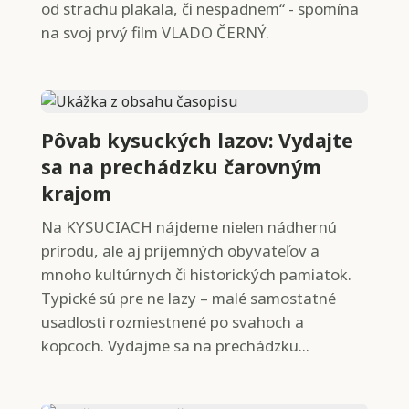
od strachu plakala, či nespadnem“ - spomína
na svoj prvý film VLADO ČERNÝ.
Pôvab kysuckých lazov: Vydajte
sa na prechádzku čarovným
krajom
Na KYSUCIACH nájdeme nielen nádhernú
prírodu, ale aj príjemných obyvateľov a
mnoho kultúrnych či historických pamiatok.
Typické sú pre ne lazy – malé samostatné
usadlosti rozmiestnené po svahoch a
kopcoch. Vydajme sa na prechádzku...